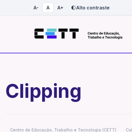
A-
A
A+
Alto contraste
Quem somos
Onde atuamos
saiba mais sobre o CETT-UFG
conheça nossas atuaç
Quem somos
Onde atuamos
Clipping
Centro de Educação, Trabalho e Tecnologia (CETT)
Co