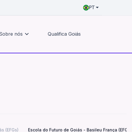
PT
Institucional
o
nossa marca, nosso time
Sobre nós
Qualifica Goiás
Identidade visual
Trabalhe conosco
ás (EFGs)
Escola do Futuro de Goiás - Basileu França (EFG-