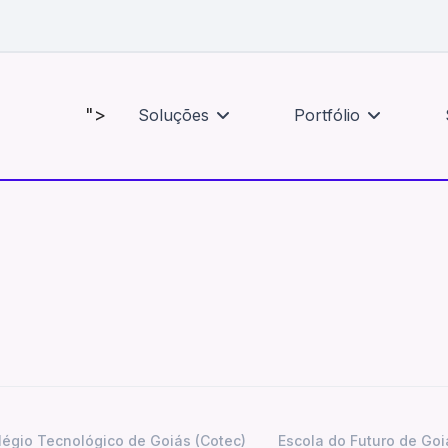
Como atuamos
Notícias
ões
nosso meio para transformar vidas
esteja por dentr
">
Soluções
Portfólio
Educação Profissional e
Notícias
Tecnólogica
légio Tecnológico de Goiás (Cotec)
Escola do Futuro de Goi