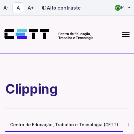
A-
A
A+
Alto contraste
PT
Quem somos
Onde atuamos
saiba mais sobre o CETT-UFG
conheça nossas atuações
Quem somos
Onde atuamos
Clipping
Centro de Educação, Trabalho e Tecnologia (CETT)
Co