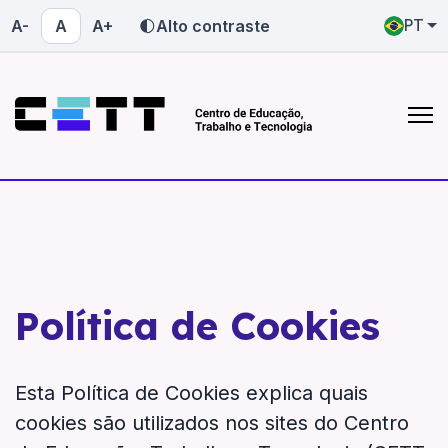
A-
A
A+
Alto contraste
PT
Quem somos
Onde atuamos
saiba mais sobre o CETT-UFG
conheça nossas atuações
Quem somos
Onde atuamos
Política de Cookies
Esta Política de Cookies explica quais
cookies são utilizados nos sites do Centro