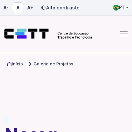
A-
A
A+
Alto contraste
PT
Quem somos
Onde atuamos
saiba mais sobre o CETT-UFG
conheça nossas atuações
Quem somos
Onde atuamos
Início
Galeria de Projetos