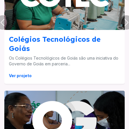
Anterior
P
Colégios Tecnológicos de
Goiás
Os Colégios Tecnológicos de Goiás são uma iniciativa do
Governo de Goiás em parceria...
Ver projeto