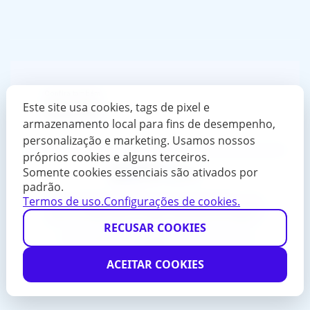
Confira também
Este site usa cookies, tags de pixel e
armazenamento local para fins de desempenho,
personalização e marketing. Usamos nossos
próprios cookies e alguns terceiros.
Somente cookies essenciais são ativados por
padrão.
Termos de uso.
Configurações de cookies.
Centro de Educação, Trabalho e Tecnologia (CETT/UFG) - Rua
235, nº. 215, Setor Leste Universitário, prédio do Centro de Aulas D
da UFG, 5º andar, sala CETT-UFG. CEP: 74605-010, Goiânia -
RECUSAR COOKIES
GO
© Universidade Federal de Goiás - UFG. Todos os direitos
reservados.
ACEITAR COOKIES