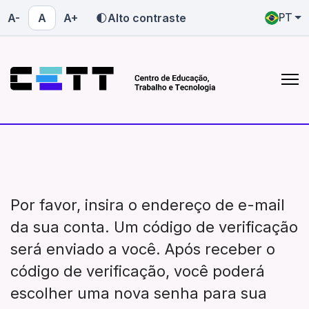
A-
A
A+
Alto contraste
PT
Quem somos
Onde atuamos
saiba mais sobre o CETT-UFG
conheça nossas atuaçõe
Quem somos
Onde atuamos
Por favor, insira o endereço de e-mail
da sua conta. Um código de verificação
será enviado a você. Após receber o
código de verificação, você poderá
escolher uma nova senha para sua